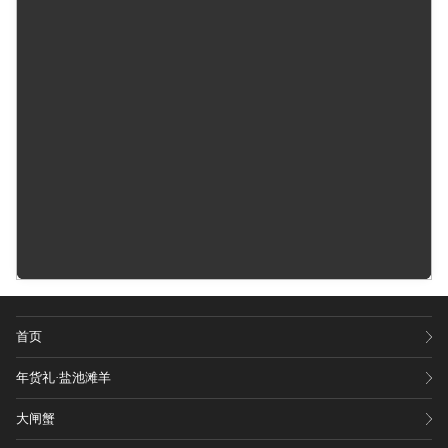
首页
年货礼·盐池滩羊
大闸蟹