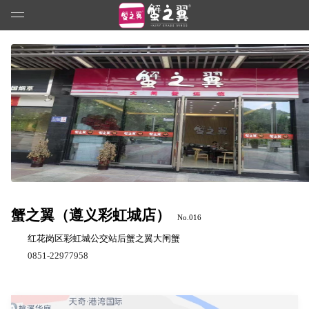
蟹之翼（遵义彩虹城店）
No.016
红花岗区彩虹城公交站后蟹之翼大闸蟹
0851-22977958