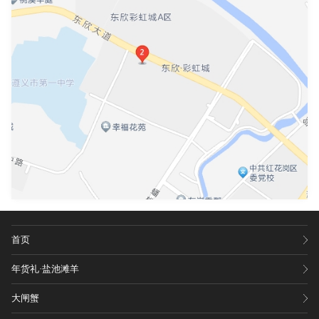
首页
年货礼·盐池滩羊
大闸蟹